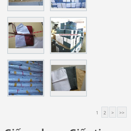
1
2
>
>>