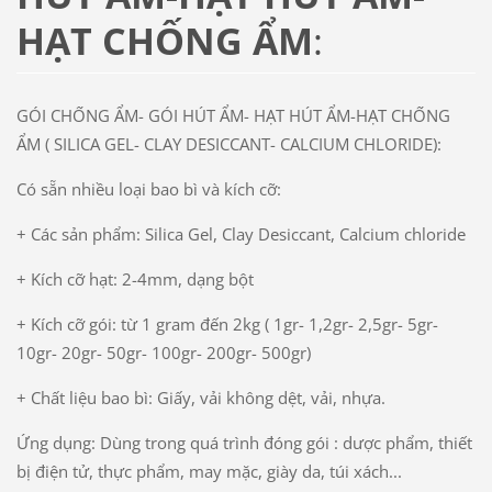
HẠT CHỐNG ẨM
:
GÓI CHỐNG ẨM- GÓI HÚT ẨM- HẠT HÚT ẨM-HẠT CHỐNG
ẨM ( SILICA GEL- CLAY DESICCANT- CALCIUM CHLORIDE):
Có sẵn nhiều loại bao bì và kích cỡ:
+ Các sản phẩm: Silica Gel, Clay Desiccant, Calcium chloride
+ Kích cỡ hạt: 2-4mm, dạng bột
+ Kích cỡ gói: từ 1 gram đến 2kg ( 1gr- 1,2gr- 2,5gr- 5gr-
10gr- 20gr- 50gr- 100gr- 200gr- 500gr)
+ Chất liệu bao bì: Giấy, vải không dệt, vải, nhựa.
Ứng dụng: Dùng trong quá trình đóng gói : dược phẩm, thiết
bị điện tử, thực phẩm, may mặc, giày da, túi xách...