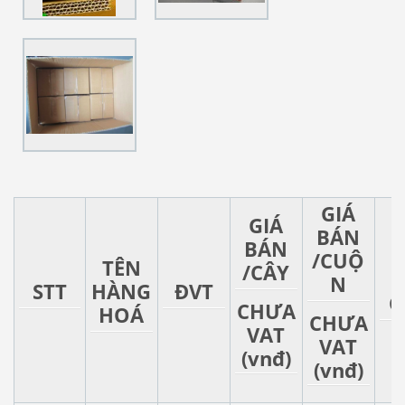
GIÁ
GIÁ
BÁN
BÁN
/CUỘ
TÊN
/CÂY
G
N
STT
HÀNG
ĐVT
C
CHƯA
HOÁ
CHƯA
VAT
VAT
(vnđ)
(vnđ)