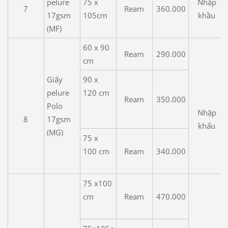
pelure
75 x
Nhập
7
Ream
360.000
17gsm
105cm
khầu
(MF)
60 x 90
Ream
290.000
cm
Giấy
90 x
pelure
120 cm
Ream
350.000
Polo
Nhập
8
17gsm
khẩu
(MG)
75 x
100 cm
Ream
340.000
75 x100
cm
Ream
470.000