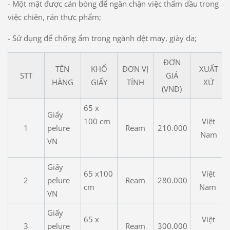
- Một mặt được cán bóng để ngăn chặn việc thấm dầu trong
việc chiên, rán thực phẩm;
- Sử dụng để chống ẩm trong ngành dệt may, giày da;
ĐƠN
TÊN
KHỔ
ĐƠN VỊ
XUẤT
STT
GIÁ
HÀNG
GIẤY
TÍNH
XỨ
(VNĐ)
65 x
Giấy
100 cm
Việt
1
pelure
Ream
210.000
Nam
VN
Giấy
65 x100
Việt
2
pelure
Ream
280.000
cm
Nam
VN
Giấy
65 x
Việt
3
pelure
Ream
300.000