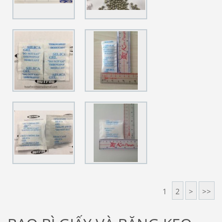
1
2
>
>>