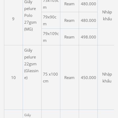
75x105c
Giấy
Ream
480.000
m
pelure
Nhâp
Polo
79x90c
9
khẩu
Ream
480.000
27gsm
m
(MG)
79x109c
Ream
498.000
m
Giấy
pelure
22gsm
(Glassin
75 x100
Nhập
10
e)
Ream
450.000
cm
khẩu
Giấy