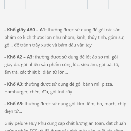
- Khổ giấy 4A0 – A1:
thường được sử dụng để gói các sản
phẩm có kích thước lớn như nhôm, kính, thủy tinh, gốm sứ,
gỗ… để tránh trầy xước và bám dấu vân tay
- Khổ A2 – A3:
thường được sử dụng để lót áo sơ mi, gói
giày da, gói nhiều sản phẩm cùng lúc, siêu âm, gói bát tô,
ấm trà, các thiết bị điện tử lớn…
- Khổ A3:
thường được sử dụng để gói bánh mì, pizza,
Hamburger, chén, đĩa, gói trái cây…
- Khổ A5:
thường được sử dụng gói kim tiêm, bo, mạch, chíp
điện tử…
Giấy pelure Huy Phú cung cấp chất lượng an toàn, đạt chuẩn
chứng nhận SGS và đã được các nhà máy sản xuất gia công