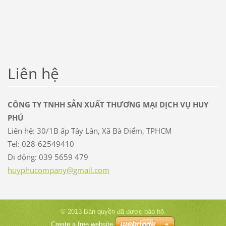
Liên hệ
CÔNG TY TNHH SẢN XUẤT THƯƠNG MẠI DỊCH VỤ HUY
PHÚ
Liên hệ: 30/1B ấp Tây Lân, Xã Bà Điểm, TPHCM
Tel: 028-62549410
Di động: 039 5659 479
huyphuco
mpany@gm
ail.com
© 2013 Bản quyền đã được bảo hộ.
Create a free website